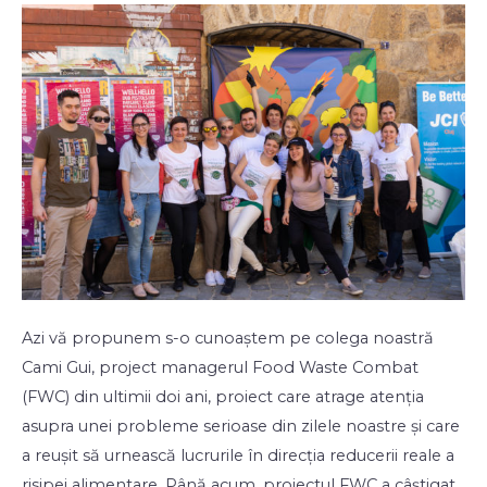
Azi vă propunem s-o cunoaștem pe colega noastră
Cami Gui, project managerul Food Waste Combat
(FWC) din ultimii doi ani, proiect care atrage atenția
asupra unei probleme serioase din zilele noastre și care
a reușit să urnească lucrurile în direcția reducerii reale a
risipei alimentare. Până acum, proiectul FWC a câștigat