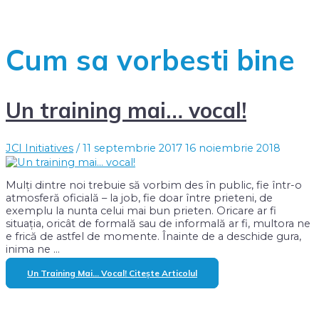
Cum sa vorbesti bine
Un training mai… vocal!
JCI Initiatives
/
11 septembrie 2017
16 noiembrie 2018
Mulţi dintre noi trebuie să vorbim des în public, fie într-o
atmosferă oficială – la job, fie doar între prieteni, de
exemplu la nunta celui mai bun prieten. Oricare ar fi
situaţia, oricât de formală sau de informală ar fi, multora ne
e frică de astfel de momente. Înainte de a deschide gura,
inima ne …
Un Training Mai… Vocal!
Citește Articolul