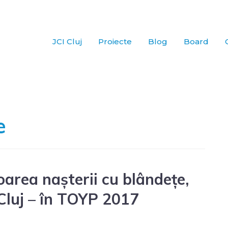
JCI Cluj
Proiecte
Blog
Board
e
rea nașterii cu blândețe,
 Cluj – în TOYP 2017