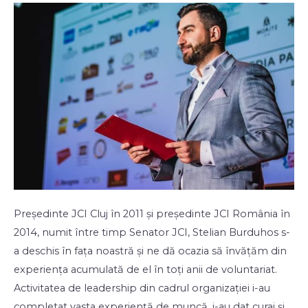
Președinte JCI Cluj în 2011 și președinte JCI România în
2014, numit între timp Senator JCI, Stelian Burduhos s-
a deschis în fața noastră și ne dă ocazia să învățăm din
experiența acumulată de el în toți anii de voluntariat.
Activitatea de leadership din cadrul organizației i-au
completat vasta experiență de muncă, i-au dat curaj și …