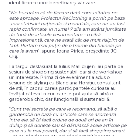
identificarea unor beneficiari și vânzare.
“
Ne bucur
ăm că de fiecare dată comunitatea ne
este aproape. Proiectul ReClothing a pornit pe baza
unor statistici naționale și mondiale, care ne-au fost
rapid confirmate. În numai 7 zile am strâns jumătate
de tonă de articole vestimentare – o cifră
impresionantă, care ne arată cât de mult risipim de
fapt. Purtăm mai puțin de o treime din hainele pe
care le avem
”, spune Ioana Pîrlea, președinte JCI
Cluj.
La târgul desfășurat la Iulius Mall clujenii au parte de
sesiuni de shopping sustenabil, dar și de workshop-
uri interesate. Prima zi de eveniment a adus o
sesiune de styling cu Blandiana Horațiu, consultant
de stil, în cadrul căreia participantele curioase au
învățat câteva trucuri care le pot ajuta să aibă o
garderobă chic, dar funcțională și sustenabilă.
“
Sunt trei secrete pe care le recomand: s
ă aibă o
garderobă de bază cu articole care se asortează
între ele, să își facă ordine de două ori pe an în
dulap și să doneze sau să dăruiască acele articole pe
care nu le mai poartă, dar și să facă shopping smart