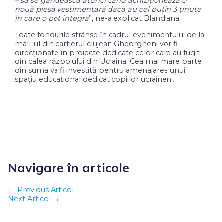
– să se gândească atunci când achiziționează o
nouă piesă vestimentară dacă au cel puțin 3 ținute
în care o pot integra
”, ne-a explicat Blandiana.
Toate fondurile strânse în cadrul evenimentului de la
mall-ul din cartierul clujean Gheorgheni vor fi
direcționate în proiecte dedicate celor care au fugit
din calea războiului din Ucraina. Cea mai mare parte
din suma va fi investită pentru amenajarea unui
spațiu educațional dedicat copiilor ucraineni.
Navigare în articole
←
Previous Articol
Next Articol
→