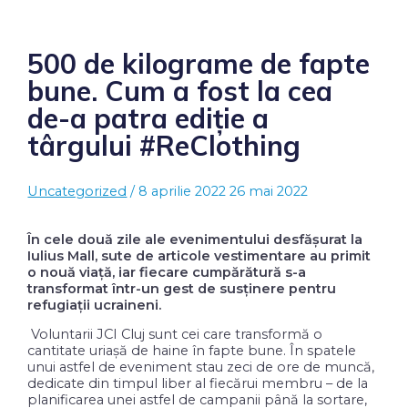
500 de kilograme de fapte
bune. Cum a fost la cea
de-a patra ediție a
târgului #ReClothing
Uncategorized
/
8 aprilie 2022
26 mai 2022
În cele două zile ale evenimentului desfășurat la
Iulius Mall, sute de articole vestimentare au primit
o nouă viață, iar fiecare cumpărătură s-a
transformat într-un gest de susținere pentru
refugiații ucraineni.
Voluntarii JCI Cluj sunt cei care transformă o
cantitate uriașă de haine în fapte bune. În spatele
unui astfel de eveniment stau zeci de ore de muncă,
dedicate din timpul liber al fiecărui membru – de la
planificarea unei astfel de campanii până la sortare,