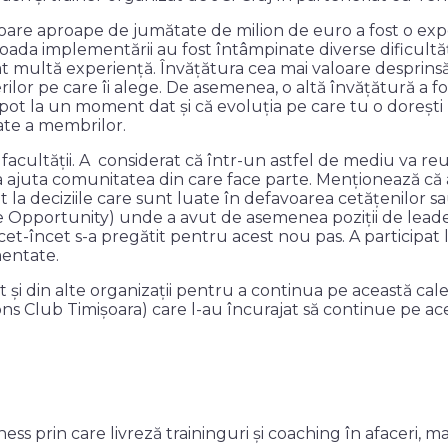
loare aproape de jumătate de milion de euro a fost o exp
oada implementării au fost întâmpinate diverse dificultăț
at multă experiență. Învățătura cea mai valoare desprinsă
rilor pe care îi alege. De asemenea, o altă învățătură a f
 pot la un moment dat și că evoluția pe care tu o doreșt
tate a membrilor.
facultății. A considerat că într-un astfel de mediu va reuși
 de a ajuta comunitatea din care face parte. Menționează că 
t la deciziile care sunt luate în defavoarea cetățenilor s
Opportunity) unde a avut de asemenea poziții de leader
cet-încet s-a pregătit pentru acest nou pas. A participat 
mentate.
 cât și din alte organizații pentru a continua pe această c
ns Club Timișoara) care l-au încurajat să continue pe ac
ss prin care livreză traininguri și coaching în afaceri, ma