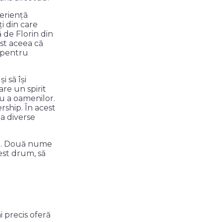
eriență
i din care
 de Florin din
ost aceea că
i pentru
 să își
are un spirit
au a oamenilor.
ship. În acest
la diverse
ale. Două nume
est drum, să
i precis oferă