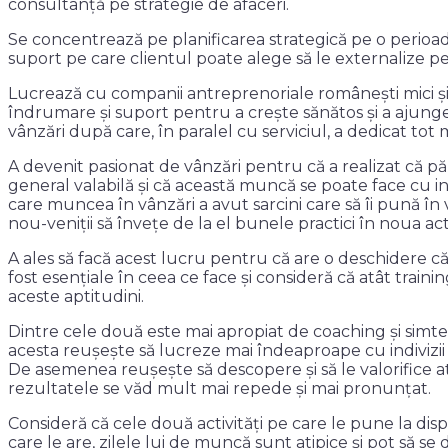
consultanță pe strategie de afaceri.
Se concentrează pe planificarea strategică pe o perioadă 
suport pe care clientul poate alege să le externalize 
Lucrează cu companii antreprenoriale românești mici și 
îndrumare și suport pentru a crește sănătos și a ajunge 
vânzări după care, în paralel cu serviciul, a dedicat tot m
A devenit pasionat de vânzări pentru că a realizat că păre
general valabilă și că această muncă se poate face cu int
care muncea în vânzări a avut sarcini care să îi pună în
nou-veniții să învețe de la el bunele practici în noua act
A ales să facă acest lucru pentru că are o deschidere căt
fost esențiale în ceea ce face și consideră că atât traini
aceste aptitudini.
Dintre cele două este mai apropiat de coaching și simte
acesta reușește să lucreze mai îndeaproape cu indivizii s
De asemenea reușește să descopere și să le valorifice atuu
rezultatele se văd mult mai repede și mai pronunțat.
Consideră că cele două activități pe care le pune la disp
care le are, zilele lui de muncă sunt atipice și pot să se