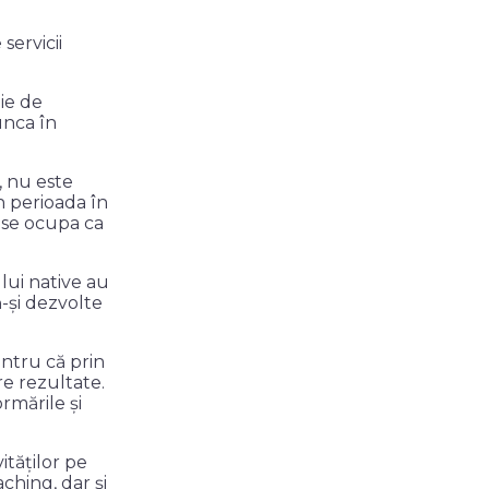
servicii
ie de
unca în
, nu este
n perioada în
t se ocupa ca
 lui native au
ă-și dezvolte
entru că prin
re rezultate.
rmările și
ităților pe
aching, dar și