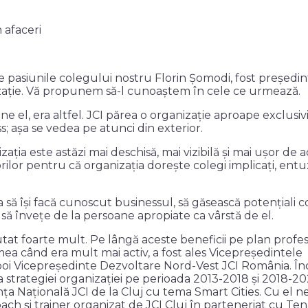
e pasiunile colegului nostru Florin Șomodi, fost președint
nizație. Vă propunem să-l cunoaștem în cele ce urmează.
e el, era altfel. JCI părea o organizație aproape exclusivi
s; așa se vedea pe atunci din exterior.
ația este astăzi mai deschisă, mai vizibilă și mai ușor de a
lor pentru că organizația dorește colegi implicați, entuzi
a să își facă cunoscut businessul, să găsească potențiali co
și să învețe de la persoane apropiate ca vârstă de el.
tat foarte mult. Pe lângă aceste beneficii pe plan profesi
emea când era mult mai activ, a fost ales Vicepreședintele
poi Vicepreședinte Dezvoltare Nord-Vest JCI România. Înc
area strategiei organizației pe perioada 2013-2018 și 2018-20
 Națională JCI de la Cluj cu tema Smart Cities. Cu el n
coach și trainer organizat de JCI Cluj în parteneriat cu Ten