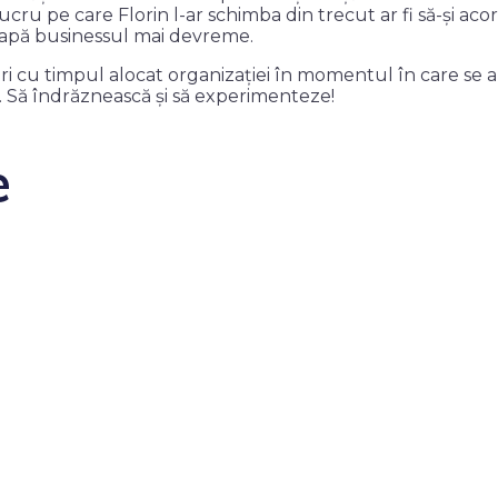
ucru pe care Florin l-ar schimba din trecut ar fi să-și ac
nceapă businessul mai devreme.
eri cu timpul alocat organizației în momentul în care se 
r. Să îndrăznească și să experimenteze!
e