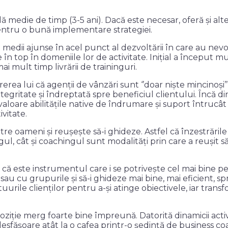
medie de timp (3-5 ani). Dacă este necesar, oferă și alte 
pentru o bună implementare strategiei.
medii ajunse în acel punct al dezvoltării în care au nevo
în top în domeniile lor de activitate. Inițial a început m
ai mult timp livrării de traininguri.
rea lui că agenții de vânzări sunt ‘’doar niște mincinoși’’
egritate și îndreptată spre beneficiul clientului. Încă di
 valoare abilitățile native de îndrumare și suport întrucâ
ivitate.
re oameni și reușește să-i ghideze. Astfel că înzestrările
ngul, cât și coachingul sunt modalități prin care a reușit s
 că este instrumentul care i se potrivește cel mai bine p
au cu grupurile și să-i ghideze mai bine, mai eficient, sp
rile clienților pentru a-și atinge obiectivele, iar transfo
oziție merg foarte bine împreună. Datorită dinamicii activ
 desfășoare atât la o cafea printr-o ședință de business co