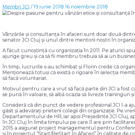
Membri JCI
/
19 iunie 2018
16 noiembrie 2018
Vânzările și consultanța în afaceri sunt doar două dintr
senator JCI Cluj și unul dintre mentorii noștri în orga
A făcut cunoștință cu organizația în 2011. Pe atunci spun
ajunge greu și ca să fii membru trebuia să ai un busines
În timp, lucrurile s-au schimbat și Florin crede că organiz
Menționează totuși că există o rigoare în selecția membri
să facă voluntariat.
Motivul pentru care a vrut să facă parte din JCI
a fost
c
se pună în valoare, să aibă ocazia să livreze traininguri 
Consideră că din punct de vedere profesional JCI l-a aju
găsit și adevărați prieteni colegii din organizație. Pe vr
Departamentului de HR, iar apoi Președinte JCI Cluj, a
în JCI Cluj în limita timpului pe care îl are prin facilit
2015 a asigurat project managementul pentru Conferința
și în proiectul “Start/ReStart în Afaceri” în calitate de 