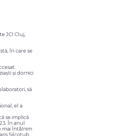
e JCI Cluj,
stă, în care se
ccesat.
aști și dornici
laboratori, să
onal, el a
ă se implică
23. În anul
e mai întâlnim
aris Silcotub.