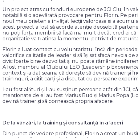
Un proiect atras cu fonduri europene de JCI Cluj în va
notabilă și o adevărată provocare pentru Florin. Pe peri
noul meu prieten a învățat lecții valoroase și a acumul
acest proiect a fost să acorde atenție deosebită partene
nu poți forța membrii să facă mai mult decât cred ei că
organizație va fi atinsă la momentul potrivit de maturi
Florin a luat contact cu voluntariatul încă din perioada 
valorifice calitățile de leader și să își satisfacă nevoia
civic foarte bine dezvoltat și nu poate rămâne indiferen
A fost membru al Clubului LEO (Leadership Experience 
context și-a dat seama că dorește să devină trainer și în
traininguri, a citit cărți și a discutat cu persoane experi
I-au fost alături și l-au susținut persoane atât din JCI,
menționate de el au fost Marius Bud și Marius Popa (Lio
devină trainer și să pornească propria afacere.
De la vânzări, la training și consultanță în afaceri
Din punct de vedere profesional, Florin a creat un busine