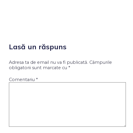
Lasă un răspuns
Adresa ta de email nu va fi publicată.
Câmpurile
obligatorii sunt marcate cu
*
Comentariu
*