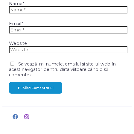
Name*
Email*
Website
Salvează-mi numele, emailul și site-ul web în
acest navigator pentru data viitoare când o să
comentez.