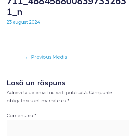
711_488458800839733263
1_n
23 august 2024
Navigare
←
Previous Media
în
articole
Lasă un răspuns
Adresa ta de email nu va fi publicată.
Câmpurile
obligatorii sunt marcate cu
*
Comentariu
*