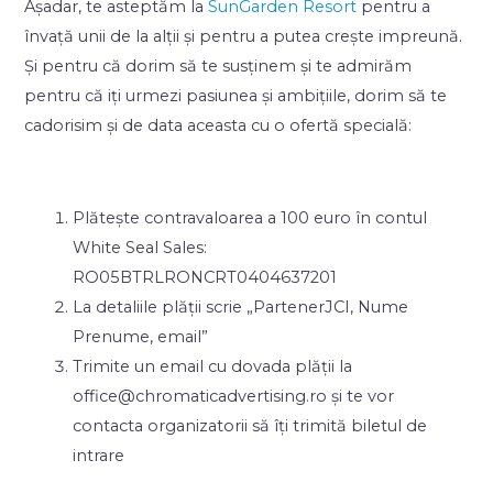
Așadar, te asteptăm la
SunGarden Resort
pentru a
învață unii de la alții și pentru a putea crește impreună.
Și pentru că dorim să te susținem și te admirăm
pentru că iți urmezi pasiunea și ambițiile, dorim să te
cadorisim și de data aceasta cu o ofertă specială:
Plătește contravaloarea a 100 euro în contul
White Seal Sales:
RO05BTRLRONCRT0404637201
La detaliile plății scrie „PartenerJCI, Nume
Prenume, email”
Trimite un email cu dovada plății la
office@chromaticadvertising.ro și te vor
contacta organizatorii să îți trimită biletul de
intrare