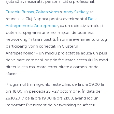
ajuta să avansezi atât personal cât și profesional.
Eusebiu Burcaș
,
Zoltan Vereș
și
Andy Szekely
se
reunesc la Cluj-Napoca pentru evenimentul
De la
Antreprenor la Antreprenor
, cu un obiectiv simplu si
puternic: sprijinirea unei noi mișcari de business
networking în țara noastră. În urma evenimentului toți
participanții vor fi conectați în Clusterul
Antreprenorilor – un mediu proiectat să aducă un plus
de valoare companiilor prin facilitarea accesului în mod
direct la cea mai mare comunitate a oamenilor de
afaceri.
Programul training-urilor este zilnic de la ora 09:00 la
ora 18:00, în perioada 25 – 27 octombrie. În data de
26.10.2017 de la ora 19:00 la ora 21:00, având loc un
important Eveniment de Networking de Afaceri.