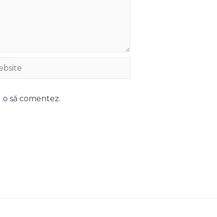
site
d o să comentez.