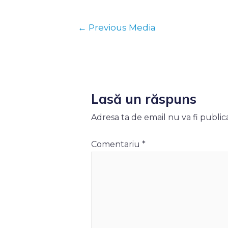
Navigare
←
Previous Media
în
articole
Lasă un răspuns
Adresa ta de email nu va fi public
Comentariu
*