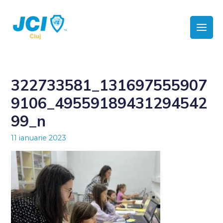
322733581_131697555907
9106_49559189431294542
99_n
11 ianuarie 2023