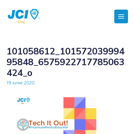
101058612_101572039994
95848_6575922717785063
424_o
19 iunie 2020