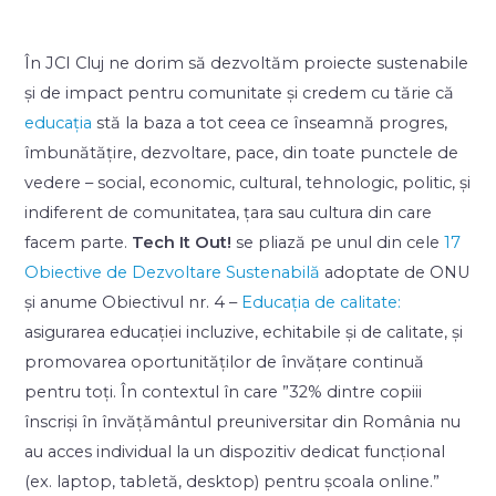
În JCI Cluj ne dorim să dezvoltăm proiecte sustenabile
și de impact pentru comunitate și credem cu tărie că
educația
stă la baza a tot ceea ce înseamnă progres,
îmbunătățire, dezvoltare, pace, din toate punctele de
vedere – social, economic, cultural, tehnologic, politic, și
indiferent de comunitatea, țara sau cultura din care
facem parte
.
Tech It Out!
se pliază pe unul din cele
17
Obiective de Dezvoltare Sustenabilă
adoptate de ONU
și anume Obiectivul nr. 4 –
Educația de calitate:
asigurarea educației incluzive, echitabile și de calitate, și
promovarea oportunităților de învățare continuă
pentru toți. În contextul în care ”32% dintre copiii
înscriși în învățământul preuniversitar din România nu
au acces individual la un dispozitiv dedicat funcțional
(ex. laptop, tabletă, desktop) pentru școala online.”