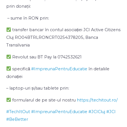
prin donații:
– sume în RON prin:
transfer bancar în contul asociației JCI Active Citizens
Cluj RO04BTRLRONCRT0254378205, Banca
Transilvania
Revolut sau BT Pay la ‪0742532621
specifică
#ImpreunaPentruEducatie
în detaliile
donației
– laptop-uri și/sau tablete prin:
formularul de pe site-ul nostru
https://techitout.ro/
#TechItOut
#ImpreunaPentruEducatie
#JCICluj
#JCI
#BeBetter