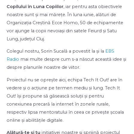
Copilului în Luna Copiilor
, iar pentru asta obiectivele
noastre sunt și mai mărețe. În luna iunie, alături de
Organizația Creștină Ecce Homo, 50 de echipamente
vor ajunge la copii nevoiași din satele Feiurd și Satu
Lung, județul Cluj.
Colegul nostru, Sorin Sucală a povestit la și la
EBS
Radio
mai multe despre cum s-a născut această idee și
despre planurile noastre de viitor.
Proiectul nu se oprește aici, echipa Tech It Out! are în
vedere și o acțiune pe termen mediu și lung. Tech It
Out! își propune să găsească soluții și pentru
conexiunea precară la internet în zonele rurale
,
respectiv
lipsa mentoratului în ceea ce privește școala
online și abilitățile digitale.
Alătură-te și tu
inițiativei noastre și sprijină proiectul