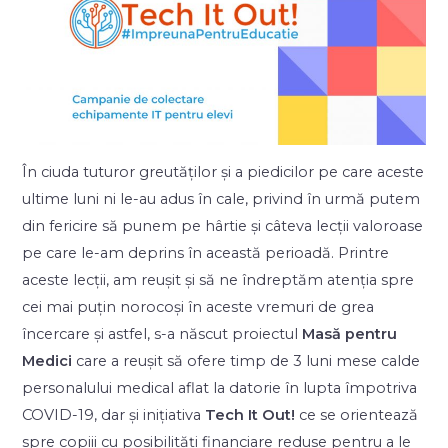
În ciuda tuturor greutăților și a piedicilor pe care aceste
ultime luni ni le-au adus în cale, privind în urmă putem
din fericire să punem pe hârtie și câteva lecții valoroase
pe care le-am deprins în această perioadă.
Printre
aceste lecții, am reușit și să ne îndreptăm atenția spre
cei mai puțin norocoși în aceste vremuri de grea
încercare și astfel, s-a născut proiectul
Masă pentru
Medici
care a reușit să ofere timp de 3 luni mese calde
personalului medical aflat la datorie în lupta împotriva
COVID-19, dar și inițiativa
Tech It Out!
ce se orientează
spre copiii cu posibilități financiare reduse pentru a le