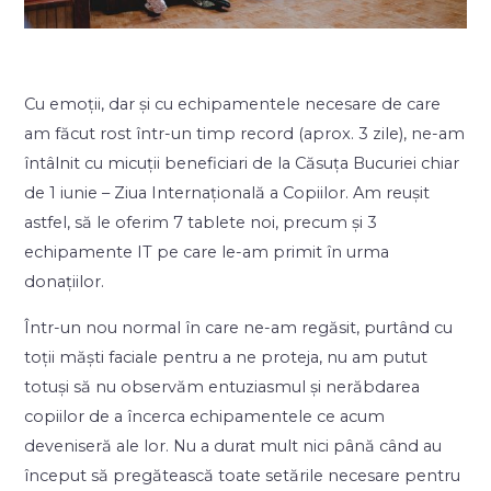
Cu emoții, dar și cu echipamentele necesare de care
am făcut rost într-un timp record (aprox. 3 zile), ne-am
întâlnit cu micuții beneficiari de la Căsuța Bucuriei chiar
de 1 iunie – Ziua Internațională a Copiilor. Am reușit
astfel, să le oferim 7 tablete noi, precum și 3
echipamente IT pe care le-am primit în urma
donațiilor.
Într-un nou normal în care ne-am regăsit, purtând cu
toții măști faciale pentru a ne proteja, nu am putut
totuși să nu observăm entuziasmul și nerăbdarea
copiilor de a încerca echipamentele ce acum
deveniseră ale lor. Nu a durat mult nici până când au
început să pregătească toate setările necesare pentru