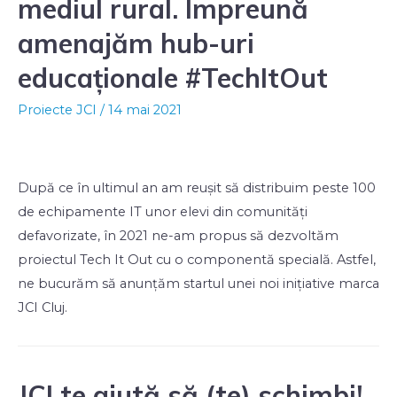
mediul rural. Împreună
amenajăm hub-uri
educaționale #TechItOut
Proiecte JCI
/
14 mai 2021
După ce în ultimul an am reușit să distribuim peste 100
de echipamente IT unor elevi din comunități
defavorizate, în 2021 ne-am propus să dezvoltăm
proiectul Tech It Out cu o componentă specială. Astfel,
ne bucurăm să anunțăm startul unei noi inițiative marca
JCI Cluj.
JCI te ajută să (te) schimbi!