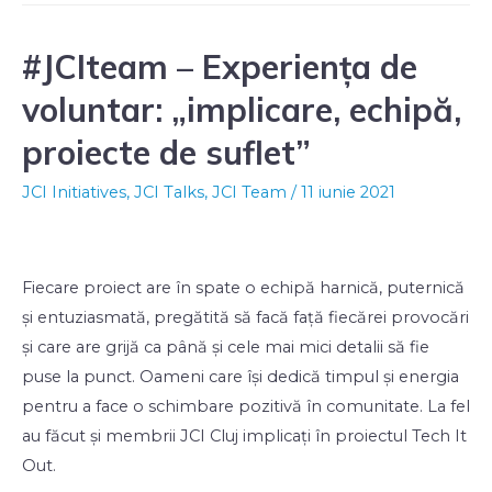
#JCIteam – Experiența de
voluntar: „implicare, echipă,
proiecte de suflet”
JCI Initiatives
,
JCI Talks
,
JCI Team
/
11 iunie 2021
Fiecare proiect are în spate o echipă harnică, puternică
și entuziasmată, pregătită să facă față fiecărei provocări
și care are grijă ca până și cele mai mici detalii să fie
puse la punct. Oameni care își dedică timpul și energia
pentru a face o schimbare pozitivă în comunitate. La fel
au făcut și membrii JCI Cluj implicați în proiectul Tech It
Out.