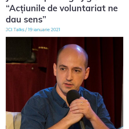
“Acțiunile de voluntariat ne
dau sens”
JCI Talks
/
19 ianuarie 2021